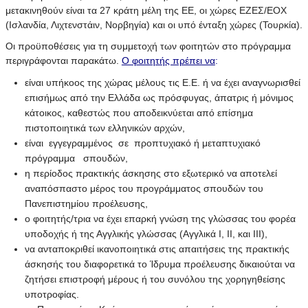
μετακινηθούν είναι τα 27 κράτη μέλη της ΕΕ, οι χώρες ΕΖΕΣ/ΕΟΧ
(Ισλανδία, Λιχτενστάιν, Νορβηγία) και οι υπό ένταξη χώρες (Τουρκία).
Οι προϋποθέσεις για τη συμμετοχή των φοιτητών στο πρόγραμμα
περιγράφονται παρακάτω.
Ο φοιτητής πρέπει να
:
είναι υπήκοος της χώρας μέλους τις Ε.Ε. ή να έχει αναγνωρισθεί
επισήμως από την Ελλάδα ως πρόσφυγας, άπατρις ή μόνιμος
κάτοικος, καθεστώς που αποδεικνύεται από επίσημα
πιστοποιητικά των ελληνικών αρχών,
είναι εγγεγραμμένος σε προπτυχιακό ή μεταπτυχιακό
πρόγραμμα σπουδών,
η περίοδος πρακτικής άσκησης στο εξωτερικό να αποτελεί
αναπόσπαστο μέρος του προγράμματος σπουδών του
Πανεπιστημίου προέλευσης,
ο φοιτητής/τρια να έχει επαρκή γνώση της γλώσσας του φορέα
υποδοχής ή της Αγγλικής γλώσσας (Αγγλικά Ι, ΙΙ, και ΙΙΙ),
να ανταποκριθεί ικανοποιητικά στις απαιτήσεις της πρακτικής
άσκησής του διαφορετικά το Ίδρυμα προέλευσης δικαιούται να
ζητήσει επιστροφή μέρους ή του συνόλου της χορηγηθείσης
υποτροφίας.