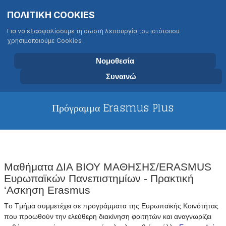
Σημείωση:
Επιλέξτε τη γλώσσα σας
Αναζήτηση
ΠΟΛΙΤΙΚΗ COOKIES
Αυτός
Type 2 or more characters for results
ο
Για να εξασφαλίσουμε τη σωστή λειτουργία του ιστότοπου
ιστότοπος
χρησιμοποιούμε Cookies
περιλαμβάνει
ΤΜΗΜΑ ΒΙΟΛΟΓΙΑΣ
ένα
ΠΑΝΕΠΙΣΤΗΜΙΟ ΚΡΗΤΗΣ
Νομοθεσία
σύστημα
Συναινώ
προσβασιμότητας.
Πρόγραμμα Erasmus Plus
Mαθήματα ΔΙΑ ΒΙΟΥ ΜΑΘΗΣΗΣ/ERASMUS
Eυρωπαϊκών Πανεπιστημίων - Πρακτική
‘Ασκηση Erasmus
Tο Tμήμα συμμετέχει σε προγράμματα της Eυρωπαϊκής Kοινότητας
που προωθούν την ελεύθερη διακίνηση φοιτητών και αναγνωρίζει