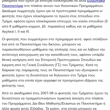
μαθήματα που έχουν με επιτυχία ολοκληρωθεί σε άλλα
Ευρωπαϊκά
Πανεπιστήμια
στo πλαίσιo αυτών των Κοινοτικών Προγραμμάτων.
Δικαίωμα συμμετοχής έχουν για τα προπτυχιακά προγράμματα οι
φοιτητές που έχουν ολοκληρώσει το πρώτο έτος σπουδών στο
Τμήμα, εφόσον έχουν ολοκληρώσει επιτυχώς τον κύκλο σπουδών (5
από 8 μαθήματα κορμού, βλ. παρακάτω) καθώς και τα μαθήματα
Αγγλικά Ι, II και ΙΙΙ.
Οι φοιτητές που συμμετέχουν στο πρόγραμμα αυτό, αφού επιλέξουν
ένα από τα Πανεπιστήμια του δικτύου, μπορούν να
παρακολουθήσουν μαθήματα της επιλογής τους και να λάβουν την
αντίστοιχη κατοχύρωση για την κατεύθυνσή τους, εφόσον υπάρξει
θετική εισήγηση από την Επιτροπή Προπτυχιακών Σπουδών και
έγκριση από τη Γενική Συνέλευση (ΓΣ) του Τμήματος. Κατά τη
διάρκεια της παραμονής τους σε Πανεπιστήμια του εξωτερικού οι
φοιτητές έχουν τη δυνατότητα να δηλώνουν στο Τμήμα τους
μαθήματα στα οποία είχαν εγγραφεί σε προηγούμενο εξάμηνο της
φοίτησής τους.
Από το ακαδημαϊκό έτος 2007-08 οι φοιτητές του Τμήματος έχουν τη
δυνατότητα να πραγματοποιήσουν πρακτική άσκηση στο πλαίσιο
του Προγράμματος Δια Βίου Μάθησης/Erasmus σε Πανεπιστήμιο ή
άλλο φορέα εκτός Ελλάδας. Τα κράτη, στα οποία μπορούν να