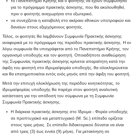
το Πανεπιστήμιο Κρήτης και ο φοιτητής να έχουν συμφωνήσει
για το πρόγραμμα πρακτικής άσκησης, που θα ακολουθηθεί,
πριν ο φοιτητής αναχωρήσει στο εξωτερικό,
να συνεχίζεται η καταβολή στο ακέραιο εθνικών υποτροφιών και
δανείων στους εξερχόμενους φοιτητές.
Τέλος, οι φοιτητές θα λαμβάνουν Συμφωνία Πρακτικής άσκησης
αναφορικά με το πρόγραμμα της περιόδου πρακτικής άσκησης. Η εν
λόγω συμφωνία θα υπογράφεται από το Πανεπιστήμιο Κρήτης, τον
οργανισμό υποδοχής και τον φοιτητή. Οποιαδήποτε αναθεώρηση
της Συμφωνίας πρακτικής άσκησης κρίνεται απαραίτητη κατά την
άφιξη του φοιτητή στο ίδρυμα/φορέα υποδοχής, θα ολοκληρώνεται
και θα επισημοποιείται εντός ενός μηνός από την άφιξη του φοιτητή.
Μετά την επιτυχή ολοκλήρωση της περιόδου κινητικότητας, το
ίδρυμα/φορέας υποδοχής θα παρέχει στον φοιτητή αναλυτική
κατάσταση για την απόδοσή του σύμφωνα με τη Συμφωνία
Συμφωνία Πρακτικής άσκησης.
Η διάρκεια πρακτικής άσκησης στο Ίδρυμα - Φορέα υποδοχής
σε προπτυχιακό και μεταπτυχιακό (Μ. Sc.) επίπεδο ορίζεται
στους τρεις μήνες. Σε επίπεδο διδακτορικού δύναται να είναι
από τρεις (3) έως εννέα (9) μήνες. Για μετακίνηση σε