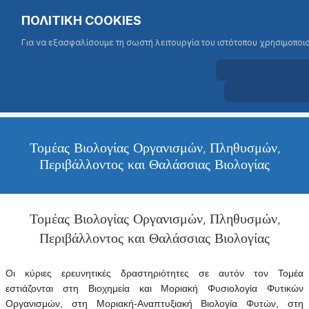
Σημείωση:
Επιλέξτε τη γλώσσα σας
Αναζήτηση
ΠΟΛΙΤΙΚΗ COOKIES
Αυτός
Type 2 or more characters for results
ο
Για να εξασφαλίσουμε τη σωστή λειτουργία του ιστότοπου χρησιμοποι
ιστότοπος
περιλαμβάνει
ΤΜΗΜΑ ΒΙΟΛΟΓΙΑΣ
ένα
ΠΑΝΕΠΙΣΤΗΜΙΟ ΚΡΗΤΗΣ
σύστημα
προσβασιμότητας.
Τομέας Βιολογίας Οργανισμών, Πληθυσμών,
Περιβάλλοντος και Θαλάσσιας Βιολογίας
Τομέας Βιολογίας Οργανισμών, Πληθυσμών,
Περιβάλλοντος και Θαλάσσιας Βιολογίας
Οι κύριες ερευνητικές δραστηριότητες σε αυτόν τον Τομέα
εστιάζονται στη Βιοχημεία και Μοριακή Φυσιολογία Φυτικών
Οργανισμών, στη Μοριακή-Αναπτυξιακή Βιολογία Φυτών, στη