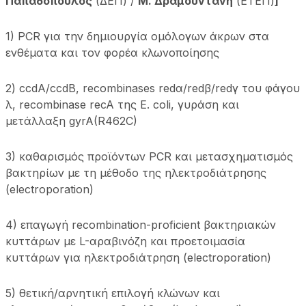
Παπαδόπουλος
(ΔΕΠ) /
Μ. Δραμουντάνη
(ΕΤΕΠ)
]
1) PCR για την δημιουργία ομόλογων άκρων στα
ενθέματα και τον φορέα κλωνοποίησης
2) ccdA/ccdB, recombinases redα/redβ/redγ του φάγου
λ, recombinase recA της E. coli, γυράση και
μετάλλαξη gyrA(R462C)
3) καθαρισμός προϊόντων PCR και μετασχηματισμός
βακτηρίων με τη μέθοδο της ηλεκτροδιάτρησης
(electroporation)
4) επαγωγή recombination-proficient βακτηριακών
κυττάρων με L-αραβινόζη και προετοιμασία
κυττάρων για ηλεκτροδιάτρηση (electroporation)
5) θετική/αρνητική επιλογή κλώνων και