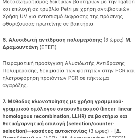
Μετασχηματισμός δεκτικών βακτηρίων με την ligation
και επιλογή σε τρυβλίο Petri με χρήση αντιβιοτικών.
Χρήση UV για εντοπισμό έκφρασης της πράσινης
φθορίζουσας πρωτεΐνης σε βακτήρια.
6. Αλυσιδωτή αντίδραση πολυμεράσης
(3 ώρες)
Μ.
Δραμουντάνη
(ΕΤΕΠ)
Πειραματική προσέγγιση Αλυσιδωτής Αντίδρασης
Πολυμεράσης, δοκιμασία των φοιτητών στην PCR και
ηλετροφόρηση προιόντων PCR σε πήκτωμα
αγαρόζης.
7. Μέθοδος κλωνοποίησης με χρήση γραμμικού-
γραμμικού ομόλογου ανασυνδυασμού (linear–linear
homologous recombination, LLHR) σε βακτήρια και
θετική/αρνητική επιλογή (selection/counter-
selection)―κασέτες αυτοκτονίας
(3 ώρες) - [
Δ.