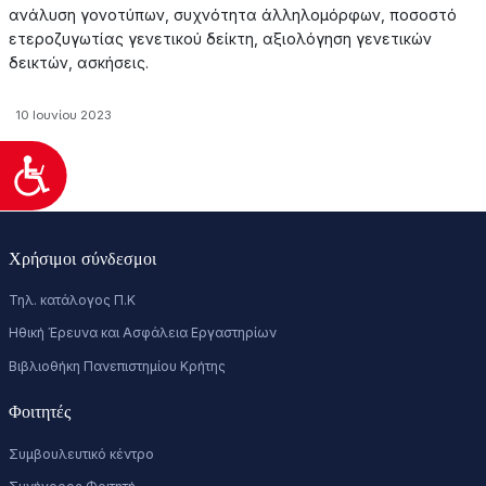
ανάλυση γονοτύπων, συχνότητα άλληλομόρφων, ποσοστό
ετεροζυγωτίας γενετικού δείκτη, αξιολόγηση γενετικών
δεικτών, ασκήσεις.
10 Ιουνίου 2023
Προσιτότητα
Χρήσιμοι σύνδεσμοι
Τηλ. κατάλογος Π.Κ
Ηθική Έρευνα και Ασφάλεια Εργαστηρίων
Βιβλιοθήκη Πανεπιστημίου Κρήτης
Φοιτητές
Συμβουλευτικό κέντρο