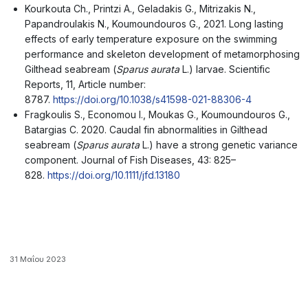
Kourkouta Ch., Printzi A., Geladakis G., Mitrizakis N.,
Papandroulakis N., Koumoundouros G., 2021. Long lasting
effects of early temperature exposure on the swimming
performance and skeleton development of metamorphosing
Gilthead seabream (
Sparus aurata
L.) larvae. Scientific
Reports, 11, Article number:
8787.
https://doi.org/10.1038/s41598-021-88306-4
Fragkoulis S., Economou I., Moukas G., Koumoundouros G.,
Batargias C. 2020. Caudal fin abnormalities in Gilthead
seabream (
Sparus aurata
L.) have a strong genetic variance
component. Journal of Fish Diseases, 43: 825–
828.
https://doi.org/10.1111/jfd.13180
31 Μαΐου 2023