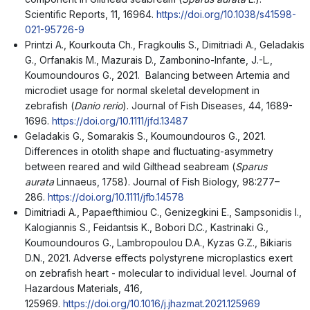
Scientific Reports, 11, 16964.
https://doi.org/10.1038/s41598-
021-95726-9
Printzi A., Kourkouta Ch., Fragkoulis S., Dimitriadi A., Geladakis
G., Orfanakis M., Mazurais D., Zambonino-Infante, J.-L.,
Koumoundouros G., 2021. Balancing between Artemia and
microdiet usage for normal skeletal development in
zebrafish (
Danio rerio
). Journal of Fish Diseases, 44, 1689-
1696.
https://doi.org/10.1111/jfd.13487
Geladakis G., Somarakis S., Koumoundouros G., 2021.
Differences in otolith shape and fluctuating-asymmetry
between reared and wild Gilthead seabream (
Sparus
aurata
Linnaeus, 1758). Journal of Fish Biology, 98:277–
286.
https://doi.org/10.1111/jfb.14578
Dimitriadi A., Papaefthimiou C., Genizegkini E., Sampsonidis I.,
Kalogiannis S., Feidantsis K., Bobori D.C., Kastrinaki G.,
Koumoundouros G., Lambropoulou D.A., Kyzas G.Z., Bikiaris
D.N., 2021. Adverse effects polystyrene microplastics exert
on zebrafish heart - molecular to individual level. Journal of
Hazardous Materials, 416,
125969.
https://doi.org/10.1016/j.jhazmat.2021.125969