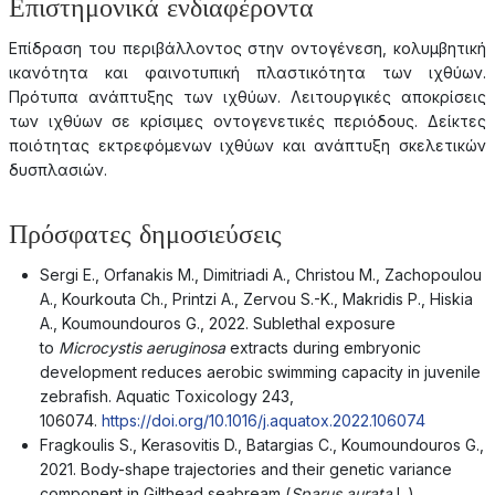
Επιστημονικά ενδιαφέροντα
Επίδραση του περιβάλλοντος στην οντογένεση, κολυμβητική
ικανότητα και φαινοτυπική πλαστικότητα των ιχθύων.
Πρότυπα ανάπτυξης των ιχθύων. Λειτουργικές αποκρίσεις
των ιχθύων σε κρίσιμες οντογενετικές περιόδους. Δείκτες
ποιότητας εκτρεφόμενων ιχθύων και ανάπτυξη σκελετικών
δυσπλασιών.
Πρόσφατες δημοσιεύσεις
Sergi E., Orfanakis M., Dimitriadi A., Christou M., Zachopoulou
A., Kourkouta Ch., Printzi A., Zervou S.-K., Makridis P., Hiskia
A., Koumoundouros G., 2022. Sublethal exposure
to
Microcystis aeruginosa
extracts during embryonic
development reduces aerobic swimming capacity in juvenile
zebrafish. Aquatic Toxicology 243,
106074.
https://doi.org/10.1016/j.aquatox.2022.106074
Fragkoulis S., Kerasovitis D., Batargias C., Koumoundouros G.,
2021. Body-shape trajectories and their genetic variance
component in Gilthead seabream (
Sparus aurata
L.).