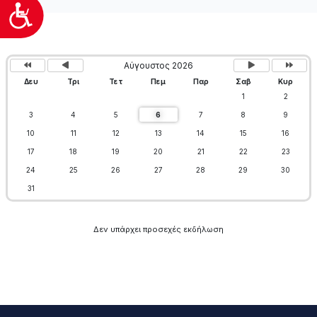
Προσιτότητα
Προηγούμενο
Προηγούμενος
Επόμενος
Επόμεν
έτος
μήνας
μήνας
έτος
Αύγουστος 2026
Δευ
Τρι
Τετ
Πεμ
Παρ
Σαβ
Κυρ
1
2
3
4
5
6
7
8
9
10
11
12
13
14
15
16
17
18
19
20
21
22
23
24
25
26
27
28
29
30
31
Δεν υπάρχει προσεχές εκδήλωση