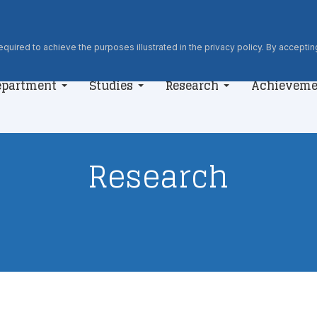
quired to achieve the purposes illustrated in the privacy policy. By accepting
epartment
Studies
Research
Achieveme
Research