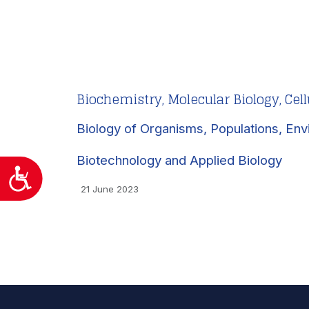
άτομα
με
προβλήματα
όρασης
που
χρησιμοποιούν
Biochemistry, Molecular Biology, Cel
πρόγραμμα
Biology of Organisms, Populations, Env
ανάγνωσης
οθόνης
Biotechnology and Applied Biology
Πατήστε
Προσιτότητα
Control-
21 June 2023
F10
για
να
ανοίξετε
ένα
μενού