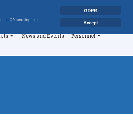
Select your language
Search
GDPR
Type 2 or more characters for r
 this OR scrolling this
Accept
nts
News and Events
Personnel